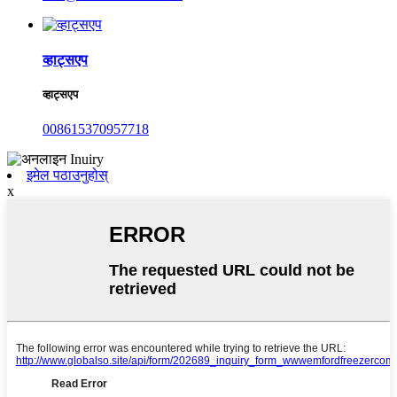
व्हाट्सएप
व्हाट्सएप
008615370957718
इमेल पठाउनुहोस्
x