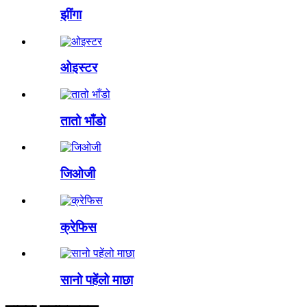
झींगा
ओइस्टर
तातो भाँडो
जिओजी
क्रेफिस
सानो पहेंलो माछा