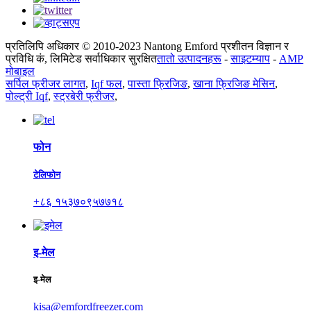
प्रतिलिपि अधिकार © 2010-2023 Nantong Emford प्रशीतन विज्ञान र
प्रविधि कं, लिमिटेड सर्वाधिकार सुरक्षित
तातो उत्पादनहरू
-
साइटम्याप
-
AMP
मोबाइल
सर्पिल फ्रीजर लागत
,
Iqf फल
,
पास्ता फ्रिजिङ
,
खाना फ्रिजिङ मेसिन
,
पोल्ट्री Iqf
,
स्ट्रबेरी फ्रीजर
,
फोन
टेलिफोन
+८६ १५३७०९५७७१८
इ-मेल
इ-मेल
kisa@emfordfreezer.com