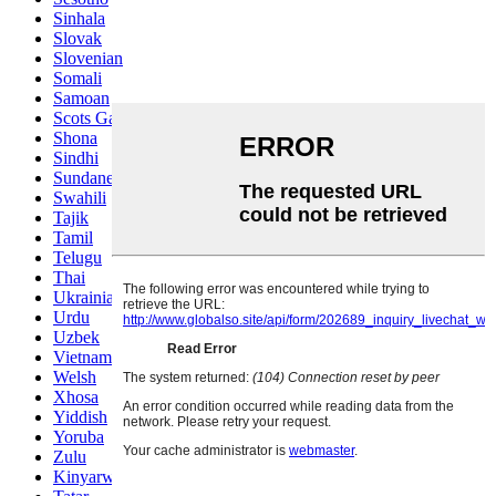
Sinhala
Slovak
Slovenian
Somali
Samoan
Scots Gaelic
Shona
Sindhi
Sundanese
Swahili
Tajik
Tamil
Telugu
Thai
Ukrainian
Urdu
Uzbek
Vietnamese
Welsh
Xhosa
Yiddish
Yoruba
Zulu
Kinyarwanda