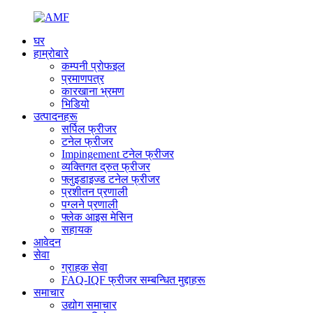
घर
हाम्रोबारे
कम्पनी प्रोफइल
प्रमाणपत्र
कारखाना भ्रमण
भिडियो
उत्पादनहरू
सर्पिल फ्रीजर
टनेल फ्रीजर
Impingement टनेल फ्रीजर
व्यक्तिगत द्रुत फ्रीजर
फ्लुइडाइज्ड टनेल फ्रीजर
प्रशीतन प्रणाली
पग्लने प्रणाली
फ्लेक आइस मेसिन
सहायक
आवेदन
सेवा
ग्राहक सेवा
FAQ-IQF फ्रीजर सम्बन्धित मुद्दाहरू
समाचार
उद्योग समाचार