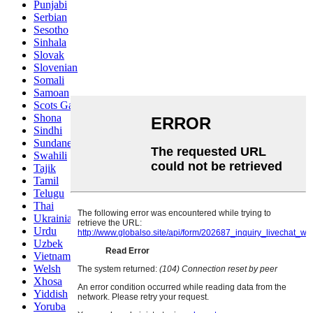
Punjabi
Serbian
Sesotho
Sinhala
Slovak
Slovenian
Somali
Samoan
Scots Gaelic
Shona
Sindhi
Sundanese
Swahili
Tajik
Tamil
Telugu
Thai
Ukrainian
Urdu
Uzbek
Vietnamese
Welsh
Xhosa
Yiddish
Yoruba