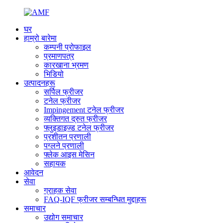
घर
हाम्रो बारेमा
कम्पनी प्रोफाइल
प्रमाणपत्र
कारखाना भ्रमण
भिडियो
उत्पादनहरू
सर्पिल फ्रीजर
टनेल फ्रीजर
Impingement टनेल फ्रीजर
व्यक्तिगत द्रुत फ्रीजर
फ्लुइडाइज्ड टनेल फ्रीजर
प्रशीतन प्रणाली
पग्लने प्रणाली
फ्लेक आइस मेसिन
सहायक
आवेदन
सेवा
ग्राहक सेवा
FAQ-IQF फ्रीजर सम्बन्धित मुद्दाहरू
समाचार
उद्योग समाचार