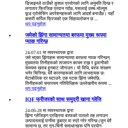
डिजाइनले ठाउँको कुशल प्रयोगको लागि अनुमति दिन्छ र
लगातार फ्रिजिङ प्रदान गर्दछ, यसलाई उच्च-भोल्युम
फूड प्रोसेसिंग अपरेशनहरूको लागि आदर्श बनाउँछ। यहाँ
कसरी सर्पिल फ्रिजको एक सिंहावलोकन छ ...
थप पढ्नुहोस्
जमेको झिंगा सामान्यतया बरफमा मुख्य रूपमा
प्याक गरिन्छ
24-07-01 मा व्यवस्थापक द्वारा
जमे भएका झिंगाहरू सामान्यतया बरफमा प्याक गरिन्छन्
मुख्यतया तिनीहरूको ताजापन कायम राख्न र ढुवानीको
समयमा खराब हुनबाट जोगाउन। यो विधि, बरफ संरक्षण
भनेर चिनिन्छ, धेरै कारणहरूको लागि लाभदायक छ:
मेटाबोलिक दर घटाउने: एक पटक झिंगा जमेपछि,
तिनीहरूको चयापचय गतिविधिहरू उल्लेखनीय रूपमा ...
थप पढ्नुहोस्
IQF फ्रीजरको साथ समुद्री खाना ग्लेजि
24-06-28 मा व्यवस्थापक द्वारा
झिंगा ग्लेजिङ्ग प्रक्रिया बरफको पातलो तह लगाउन
उत्पादनलाई पानीमा डुबाएर वा स्प्रे गरेर गरिन्छ (जुन धेरै
सामान्य छ, तर नुन-चिनी समाधानहरू पनि प्रयोग