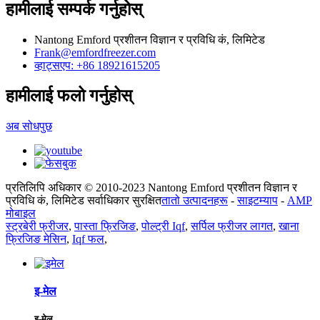
हामीलाई सम्पर्क गर्नुहोस्
Nantong Emford प्रशीतन विज्ञान र प्रविधि कं, लिमिटेड
Frank@emfordfreezer.com
व्हाट्सएप: +86 18921615205
हामीलाई फलो गर्नुहोस्
अब सोधपुछ
प्रतिलिपि अधिकार © 2010-2023 Nantong Emford प्रशीतन विज्ञान र
प्रविधि कं, लिमिटेड सर्वाधिकार सुरक्षित
तातो उत्पादनहरू
-
साइटम्याप
-
AMP
मोबाइल
स्ट्रबेरी फ्रीजर
,
पास्ता फ्रिजिङ
,
पोल्ट्री Iqf
,
सर्पिल फ्रीजर लागत
,
खाना
फ्रिजिङ मेसिन
,
Iqf फल
,
इ-मेल
इ-मेल