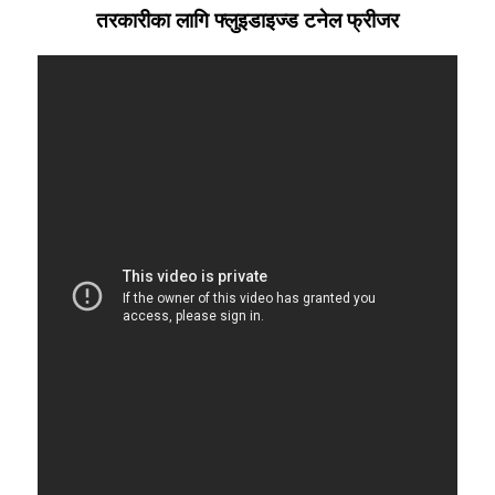
तरकारीका लागि फ्लुइडाइज्ड टनेल फ्रीजर