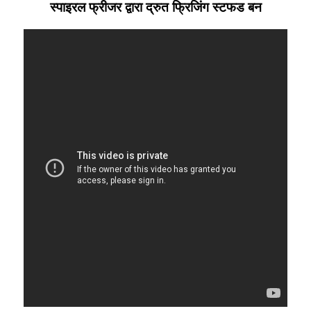
स्पाइरल फ्रीजर द्वारा द्रुत फ्रिजिंग स्टफड बन