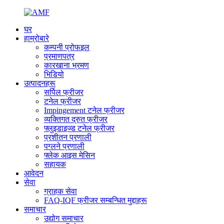
घर
हाम्रोबारे
कम्पनी प्रोफइल
प्रमाणपत्र
कारखाना भ्रमण
भिडियो
उत्पादनहरू
सर्पिल फ्रीजर
टनेल फ्रीजर
Impingement टनेल फ्रीजर
व्यक्तिगत द्रुत फ्रीजर
फ्लुइडाइज्ड टनेल फ्रीजर
प्रशीतन प्रणाली
पग्लने प्रणाली
फ्लेक आइस मेसिन
सहायक
आवेदन
सेवा
ग्राहक सेवा
FAQ-IQF फ्रीजर सम्बन्धित मुद्दाहरू
समाचार
उद्योग समाचार