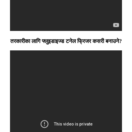
तरकारीका लागि फ्लुइडाइज्ड टनेल फ्रिजर कसरी बनाउने?