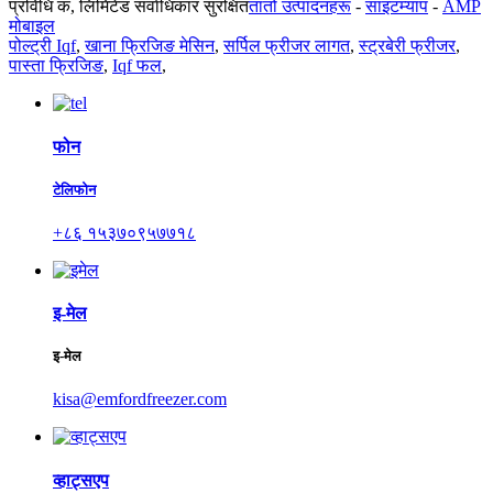
प्रविधि कं, लिमिटेड सर्वाधिकार सुरक्षित
तातो उत्पादनहरू
-
साइटम्याप
-
AMP
मोबाइल
पोल्ट्री Iqf
,
खाना फ्रिजिङ मेसिन
,
सर्पिल फ्रीजर लागत
,
स्ट्रबेरी फ्रीजर
,
पास्ता फ्रिजिङ
,
Iqf फल
,
फोन
टेलिफोन
+८६ १५३७०९५७७१८
इ-मेल
इ-मेल
kisa@emfordfreezer.com
व्हाट्सएप