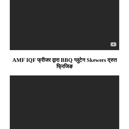
AMF IQF फ्रीजर द्वारा BBQ ग्लुटेन Skewers द्रुत
फ्रिजिङ