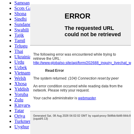
Samoan
Scots Gaelic
Shona
Sindhi
Sundanese
Swahili
Tajik
Tamil
Telugu
Thai
Ukrainian
Urdu
Uzbek
Vietnamese
Welsh
Xhosa
Yiddish
Yoruba
Zulu
Kinyarwanda
Tatar
Oriya
Turkmen
Uyghur