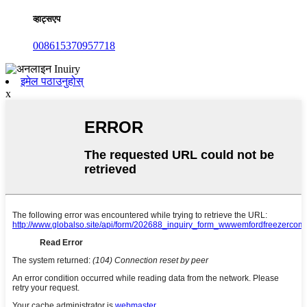
व्हाट्सएप
008615370957718
इमेल पठाउनुहोस्
x