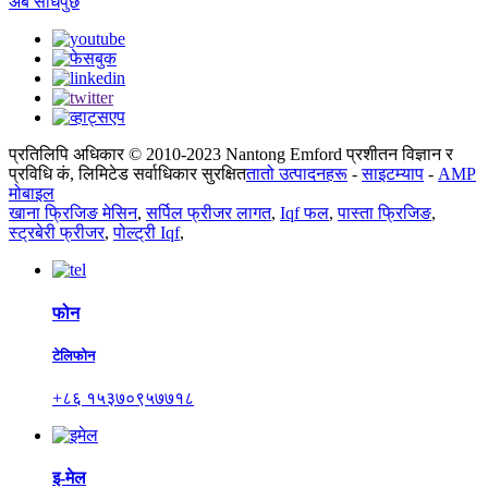
अब सोधपुछ
प्रतिलिपि अधिकार © 2010-2023 Nantong Emford प्रशीतन विज्ञान र
प्रविधि कं, लिमिटेड सर्वाधिकार सुरक्षित
तातो उत्पादनहरू
-
साइटम्याप
-
AMP
मोबाइल
खाना फ्रिजिङ मेसिन
,
सर्पिल फ्रीजर लागत
,
Iqf फल
,
पास्ता फ्रिजिङ
,
स्ट्रबेरी फ्रीजर
,
पोल्ट्री Iqf
,
फोन
टेलिफोन
+८६ १५३७०९५७७१८
इ-मेल