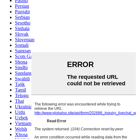
Pashto
Persian
Punjabi
Serbian
Sesotho
Sinhala
Slovak
Slovenian
Somali
Samoan
Scots Gaelic
Shona
Sindhi
Sundanese
Swahili
Tajik
Tamil
Telugu
Thai
Ukrainian
Urdu
Uzbek
Vietnamese
Welsh
Xhosa