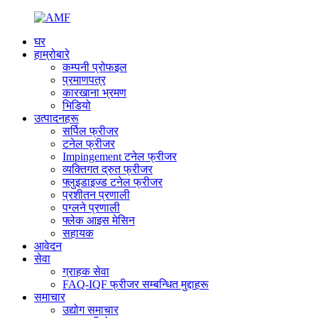
घर
हाम्रोबारे
कम्पनी प्रोफइल
प्रमाणपत्र
कारखाना भ्रमण
भिडियो
उत्पादनहरू
सर्पिल फ्रीजर
टनेल फ्रीजर
Impingement टनेल फ्रीजर
व्यक्तिगत द्रुत फ्रीजर
फ्लुइडाइज्ड टनेल फ्रीजर
प्रशीतन प्रणाली
पग्लने प्रणाली
फ्लेक आइस मेसिन
सहायक
आवेदन
सेवा
ग्राहक सेवा
FAQ-IQF फ्रीजर सम्बन्धित मुद्दाहरू
समाचार
उद्योग समाचार