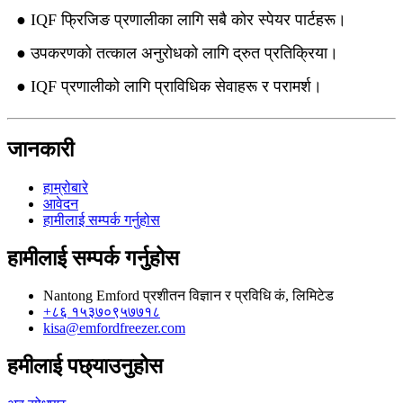
● IQF फ्रिजिङ प्रणालीका लागि सबै कोर स्पेयर पार्टहरू।
● उपकरणको तत्काल अनुरोधको लागि द्रुत प्रतिक्रिया।
● IQF प्रणालीको लागि प्राविधिक सेवाहरू र परामर्श।
जानकारी
हाम्रोबारे
आवेदन
हामीलाई सम्पर्क गर्नुहोस
हामीलाई सम्पर्क गर्नुहोस
Nantong Emford प्रशीतन विज्ञान र प्रविधि कं, लिमिटेड
+८६ १५३७०९५७७१८
kisa@emfordfreezer.com
हमीलाई पछ्याउनुहोस