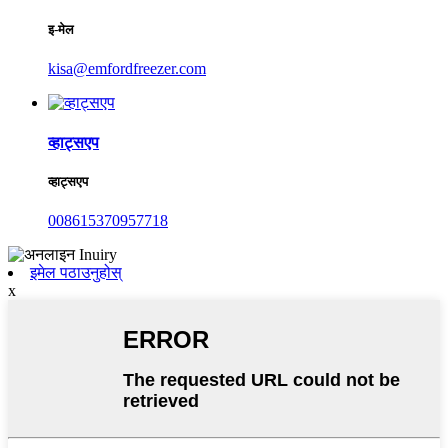
इ-मेल
kisa@emfordfreezer.com
व्हाट्सएप
व्हाट्सएप
008615370957718
इमेल पठाउनुहोस्
x